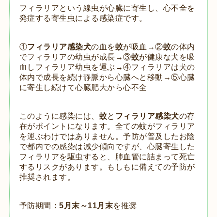
フィラリアという線虫が心臓に寄生し、心不全を
発症する寄生虫による感染症です。
①
フィラリア感染犬
の血を
蚊
が吸血→②
蚊
の体内
でフィラリアの幼虫が成長→③
蚊
が健康な犬を吸
血しフィラリア幼虫を運ぶ→④フィラリアは犬の
体内で成長を続け静脈から心臓へと移動→⑤心臓
に寄生し続けて心臓肥大から心不全
このように感染には、
蚊
と
フィラリア感染犬
の存
在がポイントになります。全ての蚊がフィラリア
を運ぶわけではありません。予防が普及したお陰
で都内での感染は減少傾向ですが、心臓寄生した
フィラリアを駆虫すると、肺血管に詰まって死亡
するリスクがあります。もしもに備えての予防が
推奨されます。
予防期間
：5月末～11月末
を推奨